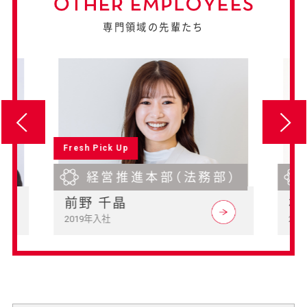
専門領域の先輩たち
Fresh Pick Up
経営推進本部（法務部）
前野 千晶
杉
2019年入社
20