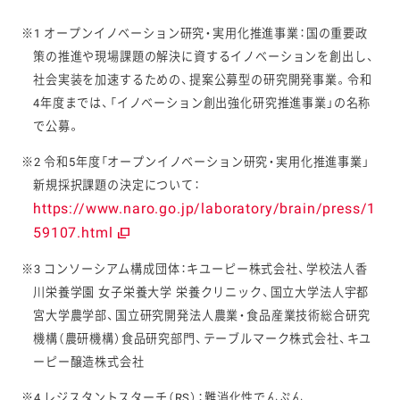
※1 オープンイノベーション研究・実用化推進事業：国の重要政
策の推進や現場課題の解決に資するイノベーションを創出し、
社会実装を加速するための、提案公募型の研究開発事業。令和
4年度までは、「イノベーション創出強化研究推進事業」の名称
で公募。
※2 令和5年度「オープンイノベーション研究・実用化推進事業」
新規採択課題の決定について：
https://www.naro.go.jp/laboratory/brain/press/1
59107.html
※3 コンソーシアム構成団体：キユーピー株式会社、学校法人香
川栄養学園 女子栄養大学 栄養クリニック、国立大学法人宇都
宮大学農学部、国立研究開発法人農業・食品産業技術総合研究
機構（農研機構）食品研究部門、テーブルマーク株式会社、キユ
ーピー醸造株式会社
※4 レジスタントスターチ（RS）：難消化性でんぷん