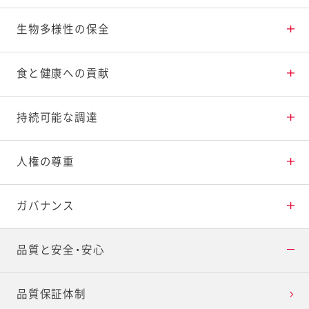
ステークホルダーとの対話
プラスチックの削減・再利用
CO
生物多様性の保全
排出量の削減
2
社外からの評価
水資源の持続的利用
生物多様性の保全活動
食と健康への貢献
健康寿命延伸への貢献
持続可能な調達
子どもの心と体の健康支援
持続可能な調達の推進
人権の尊重
ユニバーサルデザインへの取り組み
人権尊重への取り組み
ガバナンス
社会貢献活動
多様な人材の活躍
倫理規範
品質と安全・安心
健康経営・労働安全衛生
コーポレート・ガバナンス
品質保証体制