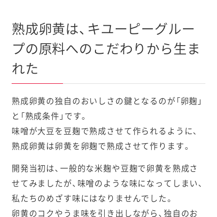
熟成卵黄は、キユーピーグルー
プの原料へのこだわりから生ま
れた
熟成卵黄の独自のおいしさの鍵となるのが「卵麹」
と「熟成条件」です。
味噌が大豆を豆麹で熟成させて作られるように、
熟成卵黄は卵黄を卵麹で熟成させて作ります。
開発当初は、一般的な米麹や豆麹で卵黄を熟成さ
せてみましたが、味噌のような味になってしまい、
私たちのめざす味にはなりませんでした。
卵黄のコクやうま味を引き出しながら、独自のお