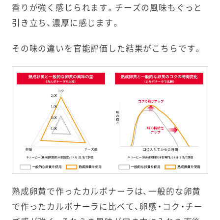
香りが強く感じられます。チーズの風味もぐっと
引き立ち、濃厚に感じます。
その味の違いを官能評価した結果がこちらです。
熟成卵黄で作ったカルボナーラは、一般的な卵黄
で作ったカルボナーラに比べて、卵感・コク・チー