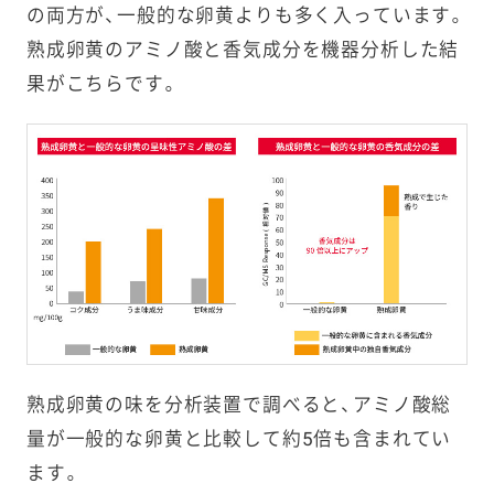
の両方が、一般的な卵黄よりも多く入っています。
熟成卵黄のアミノ酸と香気成分を機器分析した結
果がこちらです。
熟成卵黄の味を分析装置で調べると、アミノ酸総
量が一般的な卵黄と比較して約5倍も含まれてい
ます。