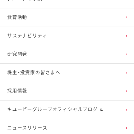
食育活動
サステナビリティ
研究開発
株主・投資家の皆さまへ
採用情報
キユーピーグループオフィシャルブログ
ニュースリリース