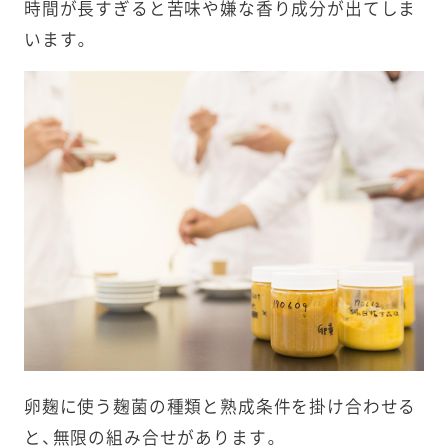
時間が長すぎると苦味や嫌な香り成分が出てしま
います。
卵麹に使う麹菌の種類と熟成条件を掛け合わせる
と、無限の組み合せがあります。