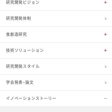
研究開発ビジョン
アプローチ1 健康寿命延伸に貢献
研究開発体制
アプローチ2 循環型経済を実現
食創造研究
アプローチ3 楽しく健康的な食生活を創造
調理・調味料の研究
技術ソリューション
アプローチ4 自分らしいライフスタイルを応援
野菜の研究
おいしさの研究
研究開発スタイル
アプローチ5 先端技術で食の可能性を切り開く
卵の研究
健康・栄養の研究
学会発表・論文
ファインケミカルの研究
独自素材の研究
イノベーションストーリー