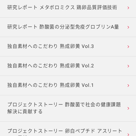
研究レポート メタボロミクス 鶏卵品質評価技術
研究レポート 酢酸菌の分泌型免疫グロブリンA量
独自素材へのこだわり 熟成卵黄 Vol.3
独自素材へのこだわり 熟成卵黄 Vol.2
独自素材へのこだわり 熟成卵黄 Vol.1
プロジェクトストーリー 酢酸菌で社会の健康課題
解決に貢献する
プロジェクトストーリー 卵白ペプチド アスリート