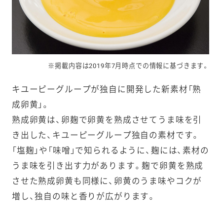
※掲載内容は2019年7月時点での情報に基づきます。
キユーピーグループが独自に開発した新素材「熟
成卵黄」。
熟成卵黄は、卵麹で卵黄を熟成させてうま味を引
き出した、キユーピーグループ独自の素材です。
「塩麹」や「味噌」で知られるように、麹には、素材の
うま味を引き出す力があります。麹で卵黄を熟成
させた熟成卵黄も同様に、卵黄のうま味やコクが
増し、独自の味と香りが広がります。