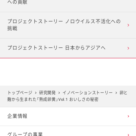
への貢献
プロジェクトストーリー ノロウイルス不活化への
挑戦
プロジェクトストーリー 日本からアジアへ
トップページ
研究開発
イノベーションストーリー
卵と
麹から生まれた「熟成卵黄」Vol.1 おいしさの秘密
企業情報
グループの事業