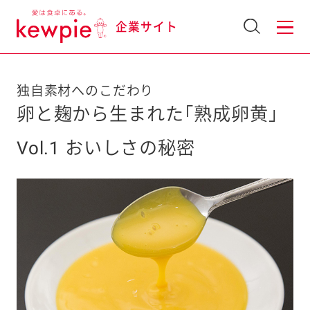
企業サイト
独自素材へのこだわり
卵と麹から生まれた「熟成卵黄」
Vol.1 おいしさの秘密