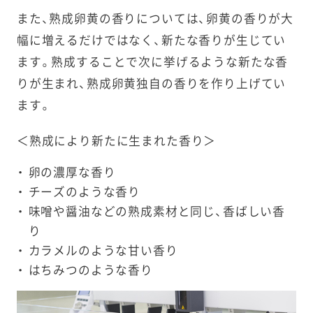
また、熟成卵黄の香りについては、卵黄の香りが大
幅に増えるだけではなく、新たな香りが生じてい
ます。熟成することで次に挙げるような新たな香
りが生まれ、熟成卵黄独自の香りを作り上げてい
ます。
＜熟成により新たに生まれた香り＞
卵の濃厚な香り
チーズのような香り
味噌や醤油などの熟成素材と同じ、香ばしい香
り
カラメルのような甘い香り
はちみつのような香り