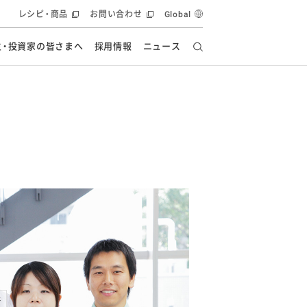
レシピ・商品
お問い合わせ
Global
主・投資家の皆さまへ
採用情報
ニュース
ーズ教室
要
の有効活用・循環
フルーツ ソリューション
食創造研究
ー
健康への貢献
イノベーションストーリー
ナンス
ラス（見学施設）
統合報告書
統合報告書
オフィシャルブログ
報告書
・エンタメ
方針
ーピーグループ
食生活アカデミー
オフィシャルブログ
ィシャルブログ
・施設用商品