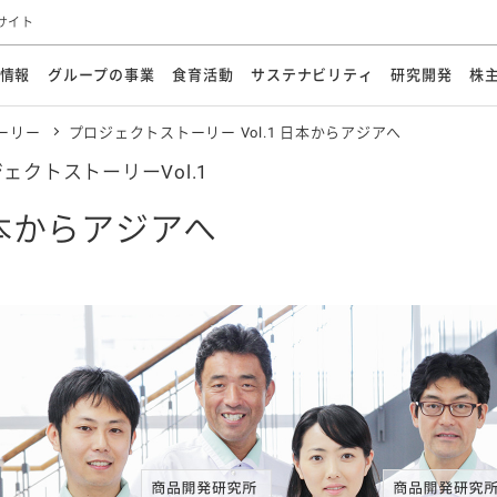
サイト
情報
グループの事業
食育活動
サステナビリティ
研究開発
株
ーリー
プロジェクトストーリー Vol.1 日本からアジアへ
方針
メッセージ
メッセージ
メッセージ
投資家の皆さまへ
基本方針
研究開発ビジョン
業務用
経営情報
食育活動の歩み
サステナビリティマネジメント
キユーピーの約束
海外
研究開発体制
業績・財務
マヨネ
会社概
資源
ェクトストーリーVol.1
動への対応
ンケミカル
リューション
ライブラリ
研究開発スタイル
株式情報
生物多様性の保全
学会発表・論文
IRカレンダ
食と
能な調達
よくあるご質問
ディスクロージャーポリシー
人権の尊重
電子公告
ガバ
本からアジアへ
マにした講演会
オープンキッチン（工場見学）
マヨテ
安全・安心
事項
開示方針
各種
きレシピ
商品情報
体験
ESGデータ集
各種
ける食育活動
食に関する情報提供
アチブ・加盟団体
社会・環境活動の歴史
キユ
オフ
プ各社の
ナビリティ活動
談室
業務用商品
病院