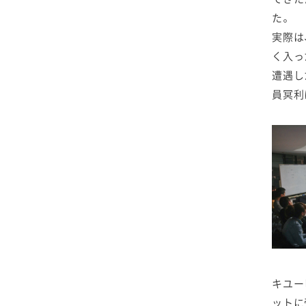
た。
実際は
く入っ
遭遇し
員冥利
キユー
ットに