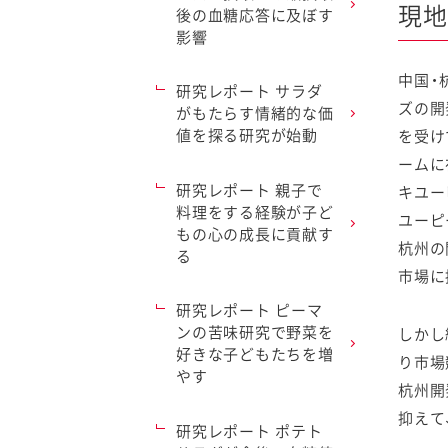
現地
後の血糖応答に及ぼす
影響
中国・
研究レポート サラダ
ズの開
がもたらす情緒的な価
値を探る研究が始動
を受け
ームに
研究レポート 親子で
キユー
料理をする経験が子ど
ユーピ
もの心の成長に貢献す
杭州の
る
市場に
研究レポート ピーマ
ンの苦味研究で野菜を
しかし
好きな子どもたちを増
り市場
やす
杭州開
抑えて
研究レポート ポテト