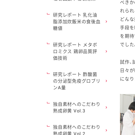
べきか
れられ
研究レポート 乳化油
どんな
脂添加炊飯米の食後血
手段を
糖値
を期待
でした
研究レポート メタボ
ロミクス 鶏卵品質評
価技術
試作、
日々が
研究レポート 酢酸菌
になり
の分泌型免疫グロブリ
ンA量
独自素材へのこだわり
熟成卵黄 Vol.3
独自素材へのこだわり
熟成卵黄 Vol.2