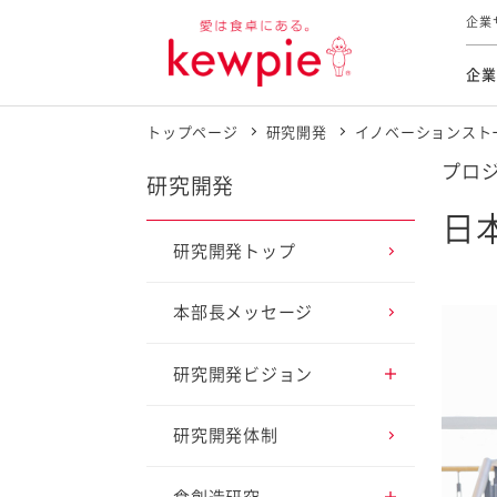
企業
企業
トップページ
研究開発
イノベーションスト
食育活動
トップ
トップ
市販用
本部長
個人
プロジ
気候変
ファイ
技術ソ
IR
研究開発
持続可
IR
日
食をテー
品質と
免責
研究開発トップ
とってお
対照表
海外にお
本部長メッセージ
イニシ
グルー
研究開発ビジョン
サステ
アプローチ1 健康寿命
研究開発体制
延伸に貢献
お客様相