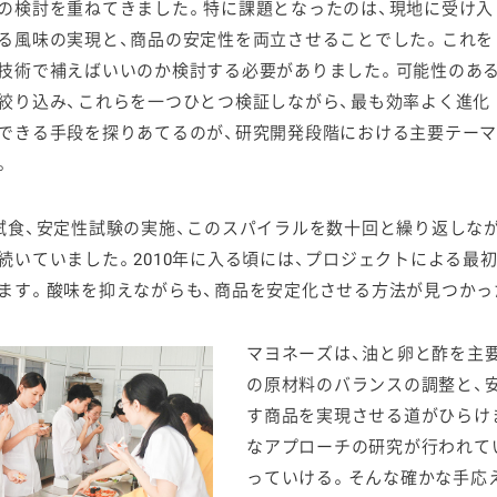
の検討を重ねてきました。特に課題となったのは、現地に受け入
る風味の実現と、商品の安定性を両立させることでした。これを
技術で補えばいいのか検討する必要がありました。可能性のあ
絞り込み、これらを一つひとつ検証しながら、最も効率よく進化
できる手段を探りあてるのが、研究開発段階における主要テーマ
。
試食、安定性試験の実施、このスパイラルを数十回と繰り返しな
続いていました。2010年に入る頃には、プロジェクトによる最
ます。酸味を抑えながらも、商品を安定化させる方法が見つかっ
マヨネーズは、油と卵と酢を主
の原材料のバランスの調整と、
す商品を実現させる道がひらけ
なアプローチの研究が行われて
っていける。そんな確かな手応