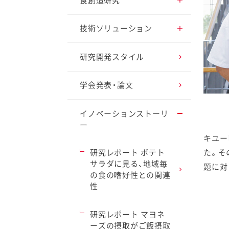
食創造研究
アプローチ2 循環型経
済を実現
調理・調味料の研究
技術ソリューション
アプローチ3 楽しく健
野菜の研究
おいしさの研究
研究開発スタイル
康的な食生活を創造
ファイン
卵の研究
健康・栄養の研究
学会発表・論文
アプローチ4 自分らし
いライフスタイルを応
援
ファインケミカルの研
独自素材の研究
イノベーションストーリ
究
ー
キユー
アプローチ5 先端技術
容器包装の研究
で食の可能性を切り開
世界のお客様のために
た。そ
研究レポート ポテト
く
サラダに見る、地域毎
題に対
の食の嗜好性との関連
性
研究レポート マヨネ
ーズの摂取がご飯摂取