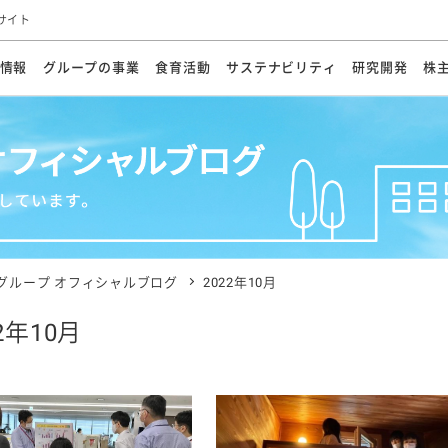
サイト
情報
グループの事業
食育活動
サステナビリティ
研究開発
株
方針
メッセージ
メッセージ
メッセージ
投資家の皆さまへ
基本方針
研究開発ビジョン
業務用
経営情報
食育活動の歩み
サステナビリティマネジメント
キユーピーの約束
海外
研究開発体制
業績・財務
マヨネ
会社概
資源
動への対応
ンケミカル
リューション
ライブラリ
研究開発スタイル
株式情報
生物多様性の保全
学会発表・論文
IRカレンダ
食と
能な調達
よくあるご質問
ディスクロージャーポリシー
人権の尊重
電子公告
ガバ
マにした講演会
オープンキッチン（工場見学）
マヨテ
安全・安心
事項
開示方針
各種
きレシピ
商品情報
体験
ESGデータ集
各種
ける食育活動
食に関する情報提供
グループ オフィシャルブログ
2022年10月
アチブ・加盟団体
社会・環境活動の歴史
キユ
オフ
2年10月
プ各社の
ナビリティ活動
談室
業務用商品
病院