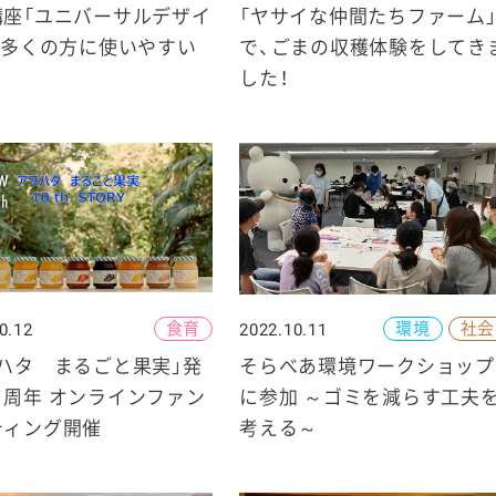
講座「ユニバーサルデザイ
「ヤサイな仲間たちファーム
～多くの方に使いやすい
で、ごまの収穫体験をしてき
～
した！
食育
環境
社会
0.12
2022.10.11
ハタ まるごと果実」発
そらべあ環境ワークショップ
０周年 オンラインファン
に参加 ～ゴミを減らす工夫
ティング開催
考える～