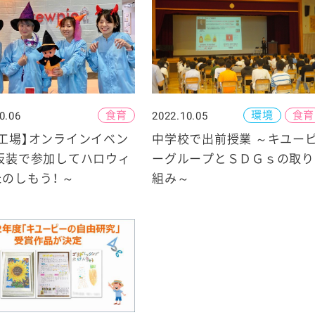
食育
環境
食育
0.06
2022.10.05
工場】オンラインイベン
中学校で出前授業 ～キユー
～仮装で参加してハロウィ
ーグループとＳＤＧｓの取り
のしもう！ ～
組み～