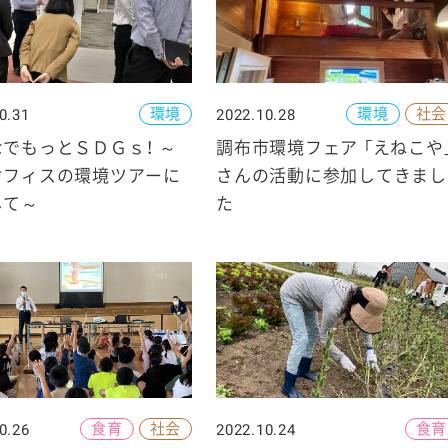
環境
環境
社会
0.31
2022.10.28
ケミカル
でもっとＳＤＧｓ！ ～
調布市環境フェア 「えねこや
オフィスの環境ツアーに
さんの活動に参加してきまし
して～
た
食育
社会
食育
0.26
2022.10.24