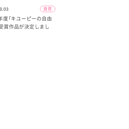
食育
0.03
2年度「キユーピーの自由
」受賞作品が決定しまし