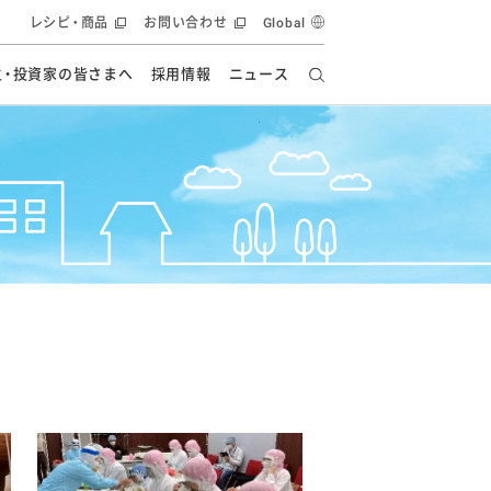
レシピ・商品
お問い合わせ
Global
主・投資家の皆さまへ
採用情報
ニュース
ーズ教室
要
の有効活用・循環
フルーツ ソリューション
食創造研究
ー
健康への貢献
イノベーションストーリー
ナンス
ラス（見学施設）
統合報告書
統合報告書
オフィシャルブログ
報告書
・エンタメ
方針
ーピーグループ
食生活アカデミー
オフィシャルブログ
ィシャルブログ
・施設用商品