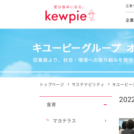
企業
企業
食育活動
トップ
トップ
市販用
本部長
個人
気候変
ファイ
技術ソ
IR
持続可
IR
食をテー
品質と
免責
とってお
対照表
海外にお
トップページ
サステナビリティ
キユーピー
イニシ
202
グルー
食育
サステ
マヨテラス
お客様相