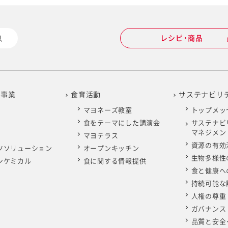
レシピ・商品
の事業
食育活動
サステナビリ
マヨネーズ教室
トップメッ
食をテーマにした講演会
サステナビ
マネジメン
マヨテラス
資源の有効
ツソリューション
オープンキッチン
生物多様性
ンケミカル
食に関する情報提供
食と健康へ
持続可能な
人権の尊重
ガバナンス
品質と安全