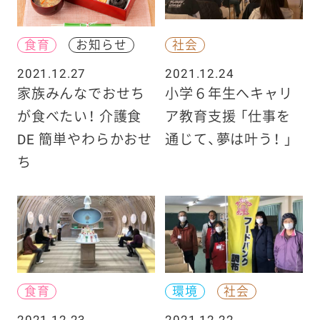
食育
お知らせ
社会
2021.12.27
2021.12.24
家族みんなでおせち
小学６年生へキャリ
が食べたい！ 介護食
ア教育支援 「仕事を
DE 簡単やわらかおせ
通じて、夢は叶う！ 」
ち
食育
環境
社会
2021.12.23
2021.12.22