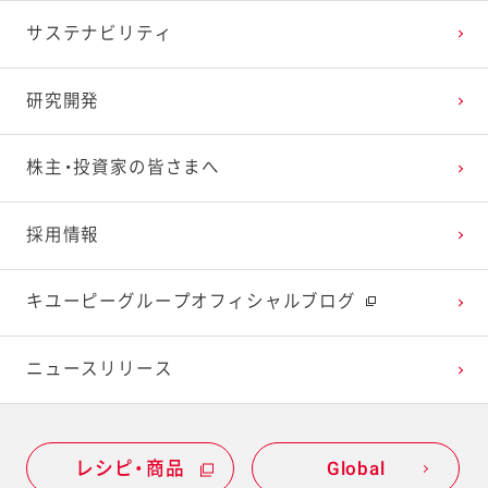
2025年1月
2024年2月
2023年3月
2022年4月
2021年5月
2020年6月
2019年7月
サステナビリティ
2024年1月
2023年2月
2022年3月
2021年4月
2020年5月
2019年6月
研究開発
2023年1月
2022年2月
2021年3月
2020年4月
2019年5月
株主・投資家の皆さまへ
2022年1月
2021年2月
2020年3月
2019年4月
採用情報
2021年1月
2020年2月
2019年3月
キユーピーグループオフィシャルブログ
2020年1月
ニュースリリース
レシピ・商品
Global