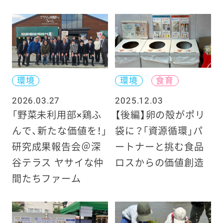
環境
環境
食育
2026.03.27
2025.12.03
「野菜未利用部×鶏ふ
【後編】卵の殻がポリ
んで、新たな価値を！」
袋に？「資源循環」パ
研究成果報告会＠深
ートナーと挑む食品
谷テラス ヤサイな仲
ロスからの価値創造
間たちファーム