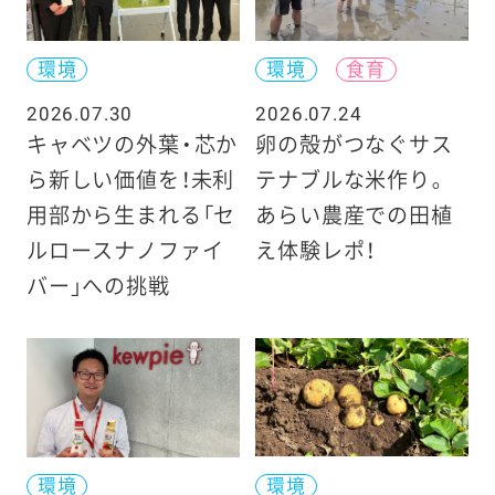
環境
環境
食育
2026.07.30
2026.07.24
キャベツの外葉・芯か
卵の殻がつなぐサス
ら新しい価値を！未利
テナブルな米作り。
用部から生まれる「セ
あらい農産での田植
ルロースナノファイ
え体験レポ！
バー」への挑戦
環境
環境