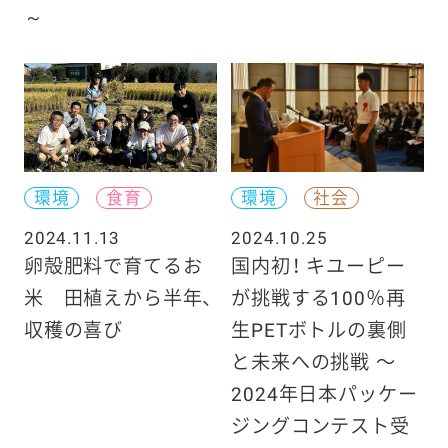
～
環境
食育
環境
社会
2024.11.13
2024.10.25
卵殻肥料で育てるお
国内初！ キユーピー
米 田植えから半年、
が挑戦する100％再
収穫の喜び
生PETボトルの裏側
と未来への挑戦 〜
2024年日本パッケー
ジングコンテスト受