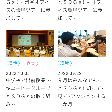
Ｇｓ！ ～渋谷オフィ
とＳＤＧｓ！ ～オフ
スの環境ツアーに参
ィス環境ツアーに参
加して～
加して～
環境
食育
環境
2022.10.05
2022.09.22
中学校で出前授業 ～
９月はみんなでもっ
キユーピーグループ
とＳＤＧｓ！ 知って・
とＳＤＧｓの取り組
見て・アクションする
み～
１か月