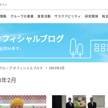
サイト
情報
グループの事業
食育活動
サステナビリティ
研究開発
株
方針
メッセージ
メッセージ
メッセージ
投資家の皆さまへ
基本方針
研究開発ビジョン
業務用
経営情報
食育活動の歩み
サステナビリティマネジメント
キユーピーの約束
海外
研究開発体制
業績・財務
マヨネ
会社概
資源
動への対応
ンケミカル
リューション
ライブラリ
研究開発スタイル
株式情報
生物多様性の保全
学会発表・論文
IRカレンダ
食と
能な調達
よくあるご質問
ディスクロージャーポリシー
人権の尊重
電子公告
ガバ
マにした講演会
オープンキッチン（工場見学）
マヨテ
安全・安心
事項
開示方針
各種
きレシピ
商品情報
体験
ESGデータ集
各種
ける食育活動
食に関する情報提供
グループ オフィシャルブログ
2023年2月
アチブ・加盟団体
社会・環境活動の歴史
キユ
オフ
23年2月
プ各社の
ナビリティ活動
談室
業務用商品
病院