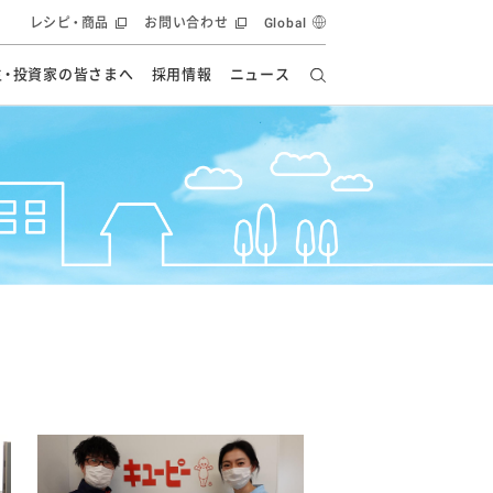
レシピ・商品
お問い合わせ
Global
主・投資家の皆さまへ
採用情報
ニュース
ーズ教室
要
の有効活用・循環
フルーツ ソリューション
食創造研究
ー
健康への貢献
イノベーションストーリー
ナンス
ラス（見学施設）
統合報告書
統合報告書
オフィシャルブログ
報告書
・エンタメ
方針
ーピーグループ
食生活アカデミー
オフィシャルブログ
ィシャルブログ
・施設用商品