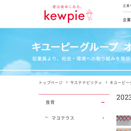
企業
企業
食育活動
トップ
トップ
市販用
本部長
個人
気候変
ファイ
技術ソ
IR
持続可
IR
食をテー
品質と
免責
とってお
対照表
海外にお
トップページ
サステナビリティ
キユーピー
イニシ
20
グルー
食育
サステ
マヨテラス
お客様相