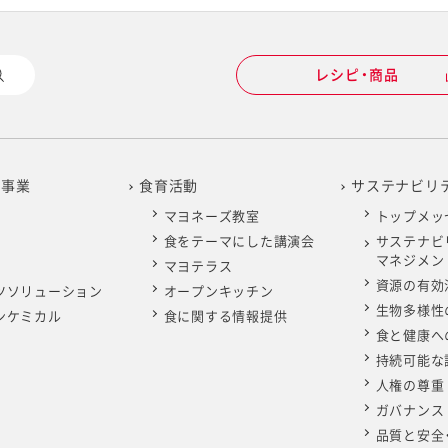
レシピ・商品
の事業
食育活動
サステナビリ
マヨネーズ教室
トップメッ
食をテーマにした講演会
サステナビ
マネジメン
マヨテラス
資源の有効
ツソリューション
オープンキッチン
生物多様性
ンケミカル
食に関する情報提供
食と健康へ
持続可能な
人権の尊重
ガバナンス
品質と安全