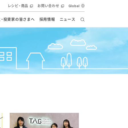
レシピ・商品
お問い合わせ
Global
主・投資家の皆さまへ
採用情報
ニュース
ーズ教室
要
の有効活用・循環
フルーツ ソリューション
食創造研究
ー
健康への貢献
イノベーションストーリー
ナンス
ラス（見学施設）
統合報告書
統合報告書
オフィシャルブログ
報告書
・エンタメ
方針
ーピーグループ
食生活アカデミー
オフィシャルブログ
ィシャルブログ
・施設用商品