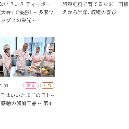
ないきいき ティーボー
卵殻肥料で育てるお米 田植
大会」で優勝！ ～多摩ツ
えから半年、収穫の喜び
エッグスの栄光～
食育
社会
1.01
5日はいいたまごの日！ ～
感動の卵加工品～ 第3