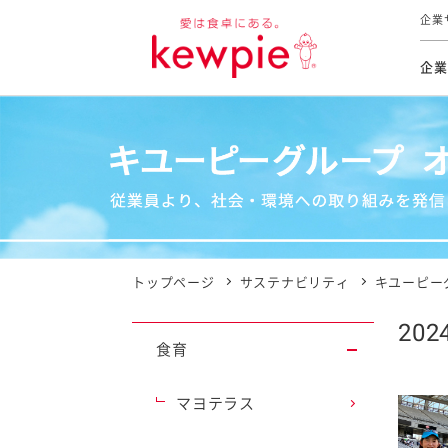
企業
企業
食育活動
トップ
トップ
市販用
本部長
個人
気候変
ファイ
技術ソ
IR
持続可
IR
食をテー
品質と
免責
とってお
対照表
海外にお
トップページ
サステナビリティ
キユーピー
イニシ
202
グルー
食育
サステ
マヨテラス
お客様相