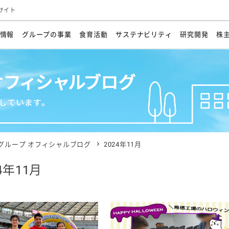
サイト
情報
グループの事業
食育活動
サステナビリティ
研究開発
株
方針
メッセージ
メッセージ
メッセージ
投資家の皆さまへ
基本方針
研究開発ビジョン
業務用
経営情報
食育活動の歩み
サステナビリティマネジメント
キユーピーの約束
海外
研究開発体制
業績・財務
マヨネ
会社概
資源
動への対応
ンケミカル
リューション
ライブラリ
研究開発スタイル
株式情報
生物多様性の保全
学会発表・論文
IRカレンダ
食と
能な調達
よくあるご質問
ディスクロージャーポリシー
人権の尊重
電子公告
ガバ
マにした講演会
オープンキッチン（工場見学）
マヨテ
安全・安心
事項
開示方針
各種
きレシピ
商品情報
体験
ESGデータ集
各種
ける食育活動
食に関する情報提供
グループ オフィシャルブログ
2024年11月
アチブ・加盟団体
社会・環境活動の歴史
キユ
オフ
4年11月
プ各社の
ナビリティ活動
談室
業務用商品
病院