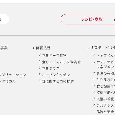
レシピ・商品
の事業
食育活動
サステナビリ
マヨネーズ教室
トップメッ
食をテーマにした講演会
サステナビ
マネジメン
マヨテラス
資源の有効
ツソリューション
オープンキッチン
生物多様性
ンケミカル
食に関する情報提供
食と健康へ
持続可能な
人権の尊重
ガバナンス
品質と安全