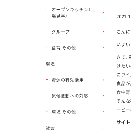
オープンキッチン（工
場見学）
2021.1
グループ
こんに
ファイン
いよい
食育 その他
さて、
環境
けたい
にウイ
資源の有効活用
食品が
食中毒
気候変動への対応
そんな
ーピー
環境 その他
サイ
社会