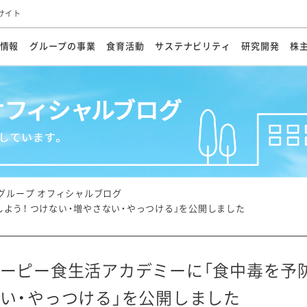
サイト
情報
グループの事業
食育活動
サステナビリティ
研究開発
株
方針
メッセージ
メッセージ
メッセージ
投資家の皆さまへ
基本方針
研究開発ビジョン
業務用
経営情報
食育活動の歩み
サステナビリティマネジメント
キユーピーの約束
海外
研究開発体制
業績・財務
マヨネ
会社概
資源
動への対応
ンケミカル
リューション
ライブラリ
研究開発スタイル
株式情報
生物多様性の保全
学会発表・論文
IRカレンダ
食と
能な調達
よくあるご質問
ディスクロージャーポリシー
人権の尊重
電子公告
ガバ
マにした講演会
オープンキッチン（工場見学）
マヨテ
安全・安心
事項
開示方針
各種
きレシピ
商品情報
体験
ESGデータ集
各種
ける食育活動
食に関する情報提供
グループ オフィシャルブログ
アチブ・加盟団体
社会・環境活動の歴史
キユ
オフ
よう！ つけない・増やさない・やっつける」を公開しました
プ各社の
ナビリティ活動
ーピー食生活アカデミーに「食中毒を予防
談室
業務用商品
病院
い・やっつける」を公開しました