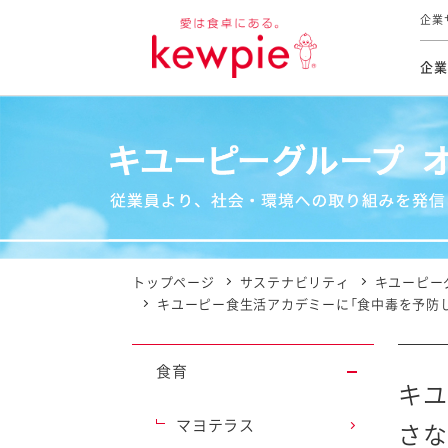
企業
企業
食育活動
トップ
トップ
市販用
本部長
個人
気候変
ファイ
技術ソ
IR
持続可
IR
食をテー
品質と
免責
とってお
対照表
海外にお
トップページ
サステナビリティ
キユーピー
イニシ
キユーピー食生活アカデミーに「食中毒を予防し
グルー
サステ
食育
キユ
お客様相
マヨテラス
さな