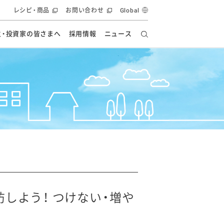
レシピ・商品
お問い合わせ
Global
主・投資家の皆さまへ
採用情報
ニュース
ーズ教室
要
の有効活用・循環
フルーツ ソリューション
食創造研究
ー
健康への貢献
イノベーションストーリー
ナンス
ラス（見学施設）
統合報告書
統合報告書
オフィシャルブログ
報告書
・エンタメ
方針
ーピーグループ
食生活アカデミー
オフィシャルブログ
ィシャルブログ
しよう！ つけない・増や
・施設用商品