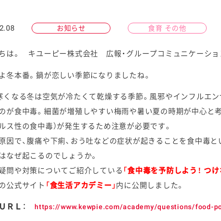
2.08
お知らせ
食育 その他
ちは。 キユーピー株式会社 広報・グループコミュニケーショ
ケミカル
よ冬本番。鍋が恋しい季節になりましたね。
寒くなる冬は空気が冷たくて乾燥する季節。風邪やインフルエン
のが食中毒。細菌が増殖しやすい梅雨や暑い夏の時期が中心と考
ルス性の食中毒）が発生するため注意が必要です。
原因で、腹痛や下痢、おう吐などの症状が起きることを食中毒と
はなぜ起こるのでしょうか。
疑問や対策についてご紹介している
「食中毒を予防しよう！ つ
の公式サイト
「食生活アカデミー」
内に公開しました。
トＵＲＬ：
https://www.kewpie.com/academy/questions/food-po