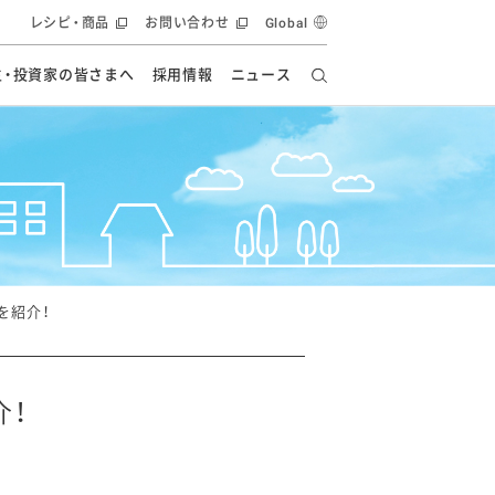
レシピ・商品
お問い合わせ
Global
主・投資家の皆さまへ
採用情報
ニュース
ーズ教室
要
の有効活用・循環
フルーツ ソリューション
食創造研究
ー
健康への貢献
イノベーションストーリー
ナンス
ラス（見学施設）
統合報告書
統合報告書
オフィシャルブログ
報告書
・エンタメ
方針
を紹介！
ーピーグループ
食生活アカデミー
オフィシャルブログ
ィシャルブログ
介！
・施設用商品