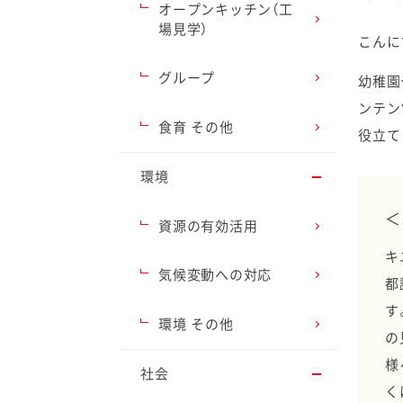
オープンキッチン（工
場見学）
こんに
グループ
幼稚園
ンテン
ファイン
食育 その他
役立て
環境
＜
資源の有効活用
キ
気候変動への対応
都
す
環境 その他
の
様
社会
く