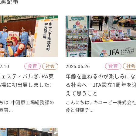
連記事
食育
社会
食育
社会
7.10
2026.06.26
ェスティバル＠JRA東
年齢を重ねるのが楽しみにな
馬場に初出展しました！
る社会へ―JFA設立1周年を
えて思うこと
ちは！中河原工場総務課の
こんにちは。キユーピー株式会
東...
食と健康チ...