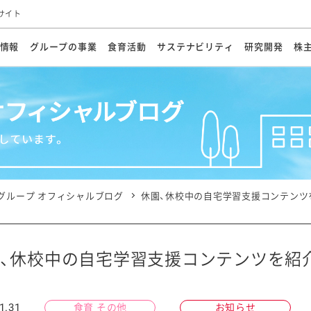
サイト
情報
グループの事業
食育活動
サステナビリティ
研究開発
株
方針
メッセージ
メッセージ
メッセージ
投資家の皆さまへ
基本方針
研究開発ビジョン
業務用
経営情報
食育活動の歩み
サステナビリティマネジメント
キユーピーの約束
海外
研究開発体制
業績・財務
マヨネ
会社概
資源
動への対応
ンケミカル
リューション
ライブラリ
研究開発スタイル
株式情報
生物多様性の保全
学会発表・論文
IRカレンダ
食と
能な調達
よくあるご質問
ディスクロージャーポリシー
人権の尊重
電子公告
ガバ
マにした講演会
オープンキッチン（工場見学）
マヨテ
安全・安心
事項
開示方針
各種
きレシピ
商品情報
体験
ESGデータ集
各種
ける食育活動
食に関する情報提供
グループ オフィシャルブログ
休園、休校中の自宅学習支援コンテンツ
アチブ・加盟団体
社会・環境活動の歴史
キユ
オフ
プ各社の
ナビリティ活動
、休校中の自宅学習支援コンテンツを紹
談室
業務用商品
病院
1.31
食育 その他
お知らせ