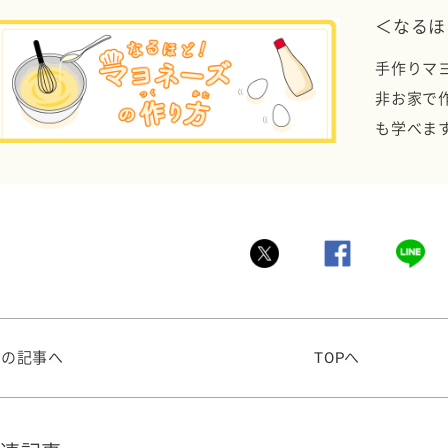
＜なるほ
手作りマ
非お家で
も学べま
前の記事へ
TOPへ