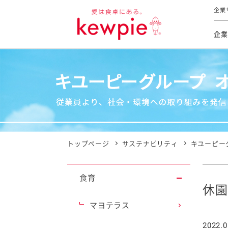
企業
企業
食育活動
トップ
トップ
市販用
本部長
個人
気候変
ファイ
技術ソ
IR
持続可
IR
食をテー
品質と
免責
とってお
対照表
海外にお
トップページ
サステナビリティ
キユーピー
イニシ
グルー
食育
サステ
休園
マヨテラス
お客様相
2022.0