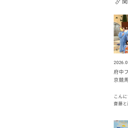
関
2020年1月
2026.0
府中フ
京競
こんに
齋藤と西