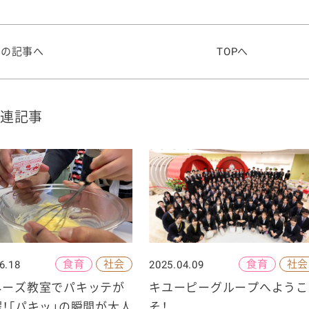
前の記事へ
TOPへ
連記事
食育
社会
食育
社会
6.18
2025.04.09
ネーズ教室でパキッテが
キユーピーグループへようこ
！「パキッ」の瞬間が大人
そ！