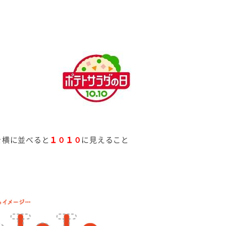
を横に並べると
１０１０
に見えること