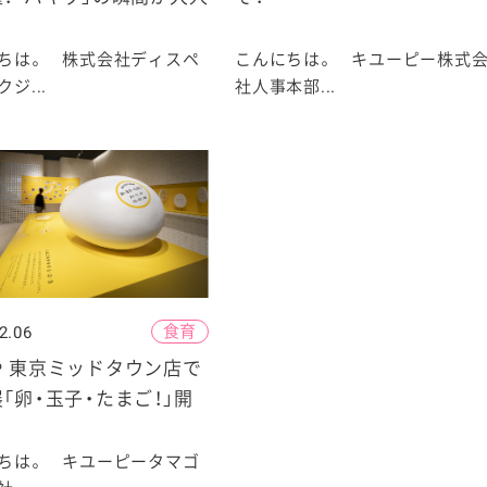
ちは。 株式会社ディスペ
こんにちは。 キユーピー株式
ジ...
社人事本部...
食育
2.06
や 東京ミッドタウン店で
「卵・玉子・たまご！」開
ちは。 キユーピータマゴ