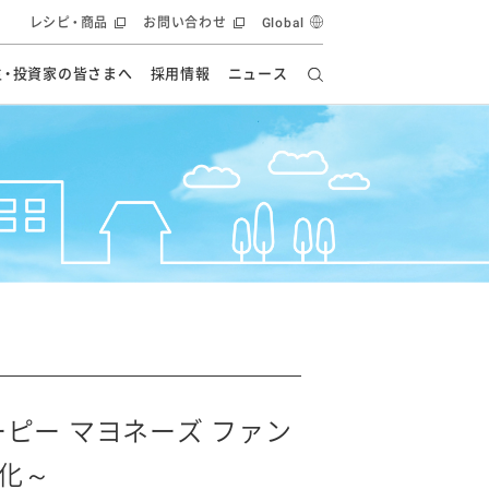
レシピ・商品
お問い合わせ
Global
主・投資家の皆さまへ
採用情報
ニュース
ーズ教室
要
の有効活用・循環
フルーツ ソリューション
食創造研究
ー
健康への貢献
イノベーションストーリー
ナンス
ラス（見学施設）
統合報告書
統合報告書
オフィシャルブログ
報告書
・エンタメ
方針
ーピーグループ
食生活アカデミー
オフィシャルブログ
ィシャルブログ
ピー マヨネーズ ファン
・施設用商品
化～