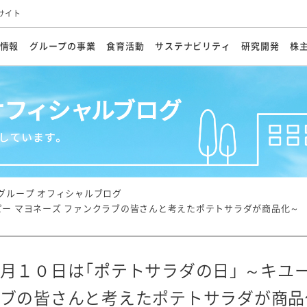
サイト
情報
グループの事業
食育活動
サステナビリティ
研究開発
株
方針
メッセージ
メッセージ
メッセージ
投資家の皆さまへ
基本方針
研究開発ビジョン
業務用
経営情報
食育活動の歩み
サステナビリティマネジメント
キユーピーの約束
海外
研究開発体制
業績・財務
マヨネ
会社概
資源
動への対応
ンケミカル
リューション
ライブラリ
研究開発スタイル
株式情報
生物多様性の保全
学会発表・論文
IRカレンダ
食と
能な調達
よくあるご質問
ディスクロージャーポリシー
人権の尊重
電子公告
ガバ
マにした講演会
オープンキッチン（工場見学）
マヨテ
安全・安心
事項
開示方針
各種
きレシピ
商品情報
体験
ESGデータ集
各種
ける食育活動
食に関する情報提供
グループ オフィシャルブログ
アチブ・加盟団体
社会・環境活動の歴史
キユ
オフ
ピー マヨネーズ ファンクラブの皆さんと考えたポテトサラダが商品化～
プ各社の
ナビリティ活動
月１０日は「ポテトサラダの日」 ～キユー
談室
業務用商品
病院
ブの皆さんと考えたポテトサラダが商品