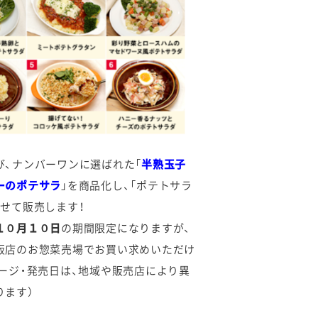
び、ナンバーワンに選ばれた「
半熟玉子
ーのポテサラ
」を商品化し、「ポテトサラ
わせて販売します！
１０月１０日
の期間限定になりますが、
販店のお惣菜売場でお買い求めいただけ
ケージ・発売日は、地域や販売店により異
ります）