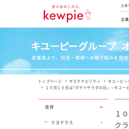
企業
企業
食育活動
トップ
トップ
市販用
本部長
個人
気候変
ファイ
技術ソ
IR
持続可
IR
食をテー
品質と
免責
とってお
対照表
海外にお
トップページ
サステナビリティ
キユーピー
イニシ
１０月１０日は「ポテトサラダの日」 ～キユー
グルー
サステ
食育
１０
お客様相
マヨテラス
クラ