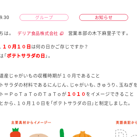
9.30
グループ
お知らせ
にちは。
営業本部の木下麻里子です。
デリア食品株式会社
ケミカル
、
１０月１０日
は何の日かご存じですか？
は「
ポテトサラダの日
」。
道産じゃがいもの収穫時期が１０月であること
トサラダの材料であるにんじん、じゃがいも、きゅうり、玉ねぎ
ト＝ＰｏＴａＴｏのＴａＴｏが
１０１０
をイメージできること
とから、１０月１０日を「ポテトサラダの日」と制定しました。