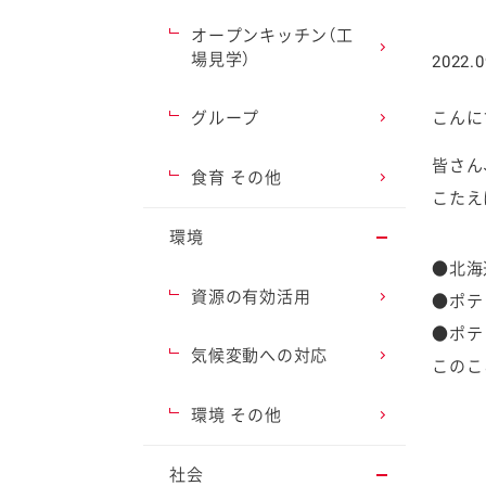
オープンキッチン（工
場見学）
2022.0
グループ
こん
ファイン
皆さん
食育 その他
こたえ
環境
●北海
資源の有効活用
●ポテ
●ポテ
気候変動への対応
このこ
環境 その他
社会