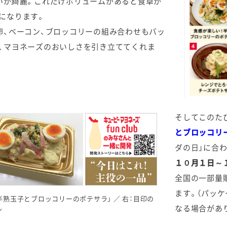
いが綺麗。これだけボリュームがあると食卓が
になります。
卵、ベーコン、ブロッコリーの組み合わせもバッ
、マヨネーズのおいしさを引き立ててくれま
そしてこのた
とブロッコリ
ダの日」に合
１０月１日～
全国の一部量
ます。（パッ
半熟玉子とブロッコリーのポテサラ」 ／ 右：目印の
なる場合があ
ル