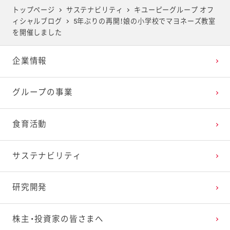
2025年5月
2024年6月
2023年7月
2022年8月
2021年9月
2020年10月
2019年11月
トップページ
サステナビリティ
キユーピーグループ オフ
ィシャルブログ
5年ぶりの再開！娘の小学校でマヨネーズ教室
2025年4月
2024年5月
2023年6月
2022年7月
2021年8月
2020年9月
2019年10月
を開催しました
企業情報
2025年3月
2024年4月
2023年5月
2022年6月
2021年7月
2020年8月
2019年9月
グループの事業
2025年2月
2024年3月
2023年4月
2022年5月
2021年6月
2020年7月
2019年8月
食育活動
2025年1月
2024年2月
2023年3月
2022年4月
2021年5月
2020年6月
2019年7月
サステナビリティ
2024年1月
2023年2月
2022年3月
2021年4月
2020年5月
2019年6月
研究開発
2023年1月
2022年2月
2021年3月
2020年4月
2019年5月
株主・投資家の皆さまへ