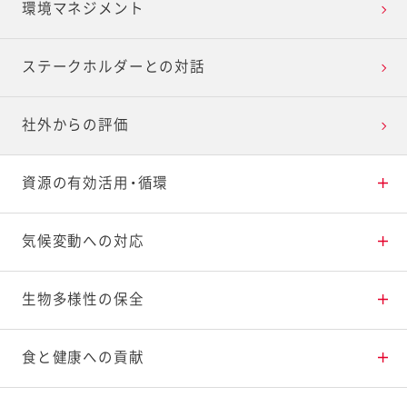
環境マネジメント
でチンするハッピーレシピ」
2022日本パッケージングコンテスト ジャパ
ステークホルダーとの対話
ンスター賞 公益社団法人日本包装技術協会会
長賞「ヴェルデ ピーナッツホイップ、チョコ
ホイップ」
社外からの評価
2022年度グッドデザイン賞 「ＨＯＢＯＴＡＭ
Ａ」シリーズ3品」
資源の有効活用・循環
2021年
食品ロスの削減・有効活用
気候変動への対応
令和2年度「知財功労賞」 特許庁長官表彰
プラスチックの削減・再利用
CO
生物多様性の保全
排出量の削減
2
サステナアワード2021 みどりの食料シス
テム推進賞
サプライチェーンイノベーション大賞2021
水資源の持続的利用
生物多様性の保全活動
食と健康への貢献