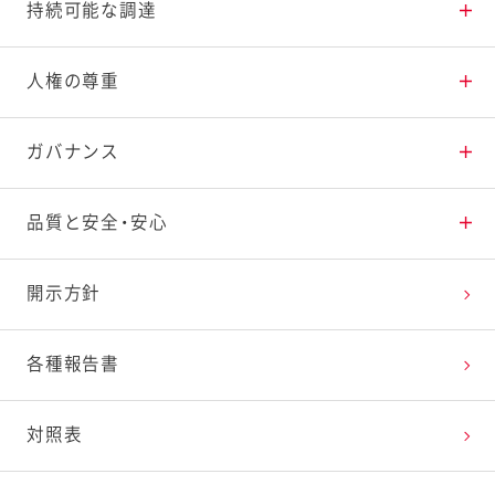
2020年
健康寿命延伸への貢献
持続可能な調達
第7回「食品産業もったいない大賞」農林水産
子どもの心と体の健康支援
持続可能な調達の推進
人権の尊重
省 食料産業局長賞
第2回日本オープンイノベーション大賞 農林
ユニバーサルデザインへの取り組み
人権尊重への取り組み
ガバナンス
水産大臣賞
UCDAアワード2020 特別賞
社会貢献活動
多様な人材の活躍
倫理規範
品質と安全・安心
第3回「SUSTAINA ESG AWARDS 2020」総
合部門ブロンズクラス
健康経営・労働安全衛生
コーポレート・ガバナンス
品質保証体制
開示方針
リスクマネジメント
商品品質の取り組み
各種報告書
バリューチェーン品質の取り組み
対照表