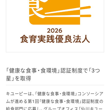
三英食品販売
ケイ・システム
キユーピーあい
健康優良企業 金の
デリア食品
認定
「健康な食事・食環境」認証制度で「3つ
健康優良企業 銀の
つくば鶏卵加工
星」を取得
認定
キユーピーデジタ
ルイノベーション
キユーピーは、「健康な食事・食環境」コンソーシア
ムが進める第1回「健康な食事・食環境」認証制度の
トウ・キユーピー
給食部門に応募し、グループオフィス「仙川キユー