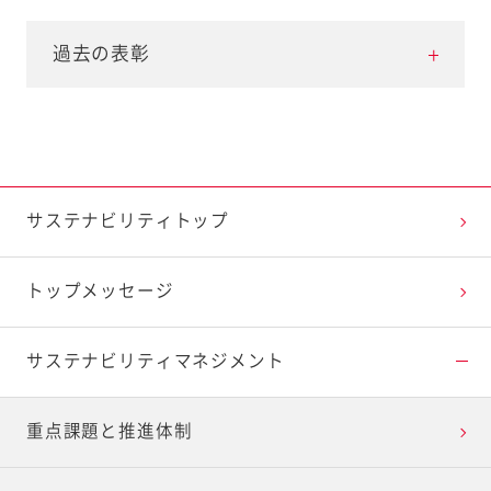
過去の表彰
2022年
第6回食育活動表彰 「農林水産大臣賞」受賞
サステナビリティトップ
第72回大会日本食品保蔵科学会 産業技術功
労賞「冷圧フレッシュ製法®」
トップメッセージ
日本食品工学会第23回年次大会 技術賞「冷圧
フレッシュ製法®」
2022 日本パッケージングコンテスト 包装
サステナビリティ
マネジメント
部門賞 食品包装部門賞「キユーピー 平飼い卵
マヨネーズ」
重点課題と推進体制
2022 日本パッケージングコンテスト 包装
技術賞 アクセシブルデザイン包装賞「レンジ