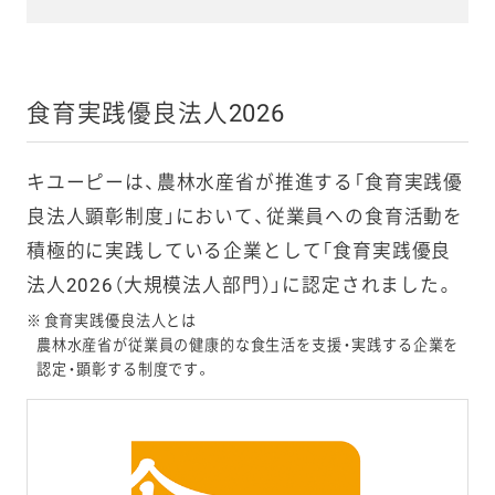
健康経営優良法人
キユーピー
（大規模）
食育実践優良法人2026
アヲハタ
キユーピーは、農林水産省が推進する「食育実践優
良法人顕彰制度」において、従業員への食育活動を
キユーピータマゴ
積極的に実践している企業として「食育実践優良
法人2026（大規模法人部門）」に認定されました。
健康経営優良法人
ディスペンパック
（中小規模）
ジャパン
※
食育実践優良法人とは
農林水産省が従業員の健康的な食生活を支援・実践する企業を
認定・顕彰する制度です。
サラダクラブ
キユーピー醸造