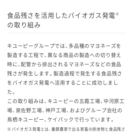
2023年
GREEN KEW
8カ月から1
食品残さを活用したバイオガス発電
※
5月
PIE ドレッ
0カ月に延長
シング2品
の取り組み
2023年
サラダクラ
19カ月から
キユーピーグループでは、多品種のマヨネーズを
3月
ブ ヤングコ
24カ月に延
ーン
長
製造する工程で、異なる商品の製造への切り替え
時に、配管から排出されるマヨネーズなどの食品
2023年
キユーピー
60日から75
残さが発生します。製造過程で発生する食品残さ
3月
デリフィッ
日に延長
をバイオガス発電へ活用することに成功しまし
トマヨネー
た。
ズ 190kg
この取り組みは、キユーピーの五霞工場、中河原工
場、泉佐野工場、神戸工場、およびグループ会社の
2023年
サラダクラ
最盛期の産
1月
ブ 千切りキ
地廃棄（フー
鳥栖キユーピー、ケイパックで行っています。
ャベツ ミッ
ドロス）削減
※
バイオガス発電とは、養豚農家で出る家畜の排泄物と食品残さ
クスサラダ
への支援