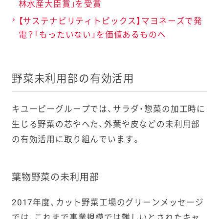
林水産大臣賞」を受賞
【サステナビリティトピックス】マヨネーズで発
2022年
キユーピー
賞味期間を2
電？「もったいない」を価値あるものへ
9月
やさしい献
5カ月に延長
立シリーズ3
1品
野菜未利用部の有効活用
2022年
サラダクラ
生産体制の
6月
ブ カットレ
維持や産地
キユーピーグループでは、サラダ・惣菜の加工時に
タス増量
廃棄（フード
生じる野菜の芯やへた、外葉や皮などの未利用部
ロス）削減へ
の支援
の有効活用に取り組んでいます。
2022年
サラダクラ
業界最長ク
葉物野菜の未利用部
3月
ブ加熱用カ
ラス 消費期
ット野菜 炒
限7日間を実
めるキャベ
現（加工日＋
2017年度、カット野菜工場のグリーンメッセージ
ツ
7日間）
では、これまで事業規模では難しいとされたキャ