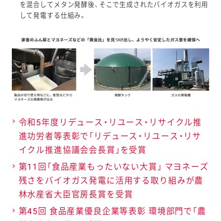
を混合してメタン発酵後、そこで生成されたバイオガスを利用
ブロッコリ
して発電する仕組み。
ースーパー
スプラウト
彩りミック
スサラダ増
量企画（東
海・北陸エリ
ア）
2023年
キユーピー
6カ月から1
令和5年度リデュース・リユース・リサイクル推
1月
鉄分入りソ
2カ月に延長
進功労者等表彰で「リデュース・リユース・リサ
フトおせん
イクル推進協議会会長賞」を受賞
べい
第11回「食品産業もったいない大賞」 マヨネーズ
残さをバイオガス発電に活用する取り組みが農
2022年
キユーピー
「年月表示」
林水産省大臣官房長賞を受賞
9月
あえるパス
に変更
タソースシ
賞味期間延
第45回 食品産業優良企業等表彰 環境部門で「農
リーズ全品
長