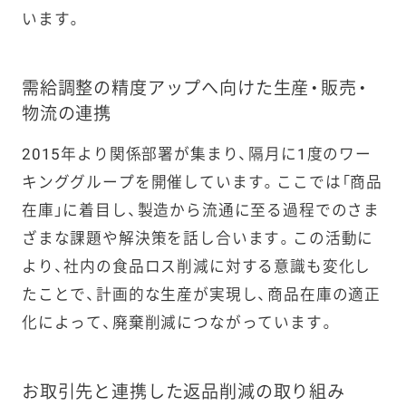
います。
キユーピー
マヨネーズ・
トムとジェ
リー（瓶）
需給調整の精度アップへ向けた生産・販売・
物流の連携
2025年
平飼い卵マ
10カ月から
2015年より関係部署が集まり、隔月に1度のワー
7月
ヨネーズ
13カ月に延
長、賞味期限
キンググループを開催しています。ここでは「商品
を年月表示
在庫」に着目し、製造から流通に至る過程でのさま
ざまな課題や解決策を話し合います。この活動に
2024年
キユーピー
12カ月から
より、社内の食品ロス削減に対する意識も変化し
12月
マヨネーズ
13カ月に延
たことで、計画的な生産が実現し、商品在庫の適正
450g、350g
長、賞味期限
を年月表示
化によって、廃棄削減につながっています。
2024年
サラダクラ
消費期限を1
お取引先と連携した返品削減の取り組み
10月
ブ Select S
日延長（加工