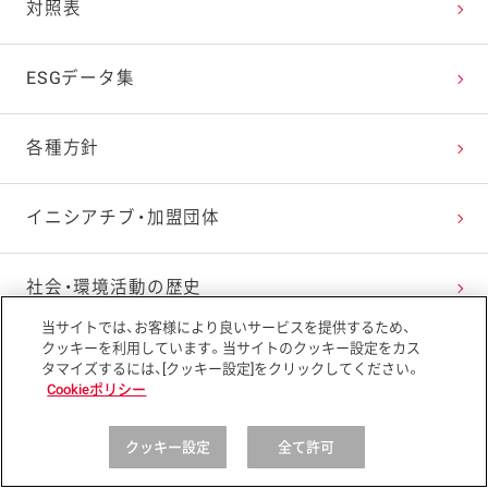
バリューチェーン品質の取り組み
対照表
サプライヤー品質の取り組み
ESGデータ集
品質基盤の強化
各種方針
イニシアチブ・加盟団体
社会・環境活動の歴史
当サイトでは、お客様により良いサービスを提供するため、
クッキーを利用しています。当サイトのクッキー設定をカス
キユーピーグループ
タマイズするには、[クッキー設定]をクリックしてください。
オフィシャルブログ
Cookieポリシー
クッキー設定
全て許可
グループ各社の
サステナビリティ活動