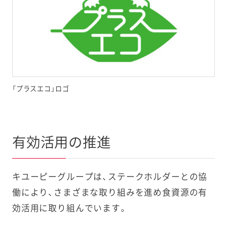
12月
３分クッキ
2カ月に延長
ング 和えの
素3品
2023年
キユーピー
19カ月から
9月
やさしい献
25カ月に延
立5品
長
「プラスエコ」ロゴ
2023年
キユーピー
11カ月から
9月
あえるパス
12～19カ月
有効活用の推進
タソース8品
に延長
2023年
サラダクラ
最盛期の産
キユーピーグループは、ステークホルダーとの協
6月
ブ カットレ
地廃棄（フー
働により、さまざまな取り組みを進め食資源の有
タス増量企
ドロス）削減
効活用に取り組んでいます。
画（全国）
への支援