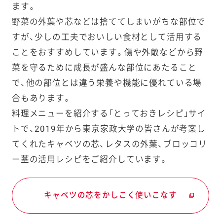
ルのみ11カ
ます。
月から13カ
野菜の外葉や芯などは捨ててしまいがちな部位で
月に延長
すが、少しの工夫でおいしい食材として活用する
ことをおすすめしています。傷や外敵などから野
2024年
サラダクラ
最盛期の産
菜を守るために成長が盛んな部位にあたること
2月
ブ 千切りキ
地廃棄（フー
ャベツ ミッ
ドロス）削減
で、他の部位とは違う栄養や機能に優れている場
クスサラダ
への支援
合もあります。
増量企画（九
料理メニューを紹介する「とっておきレシピ」サイ
州エリア）
トで、2019年から東京家政大学の皆さんが考案し
てくれたキャベツの芯、レタスの外葉、ブロッコリ
2024年
サラダクラ
最盛期の産
2月
ブ 千切りキ
地廃棄（フー
ー茎の活用レシピをご紹介しています。
ャベツ増量
ドロス）削減
企画（全国）
への支援
キャベツの芯をかしこく使いこなす
2024年
サラダクラ
最盛期の産