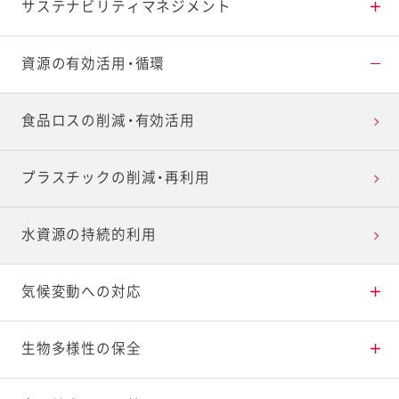
サステナビリティ
マネジメント
重点課題と推進体制
資源の有効活用・循環
環境マネジメント
食品ロスの削減・有効活用
ステークホルダーとの対話
プラスチックの削減・再利用
社外からの評価
水資源の持続的利用
気候変動への対応
CO
生物多様性の保全
排出量の削減
2