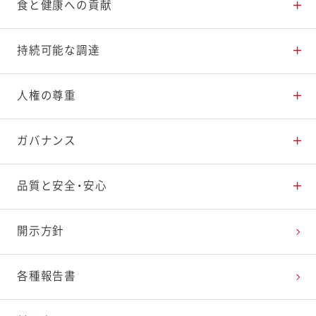
生物多様性の保全活動
食と健康への貢献
健康寿命延伸への貢献
持続可能な調達
子どもの心と体の健康支援
持続可能な調達の推進
人権の尊重
ユニバーサルデザインへの取り組み
人権尊重への取り組み
ガバナンス
社会貢献活動
多様な人材の活躍
倫理規範
品質と安全・安心
健康経営・労働安全衛生
コーポレート・ガバナンス
品質保証体制
開示方針
リスクマネジメント
商品品質の取り組み
各種報告書