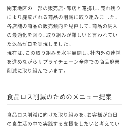
ALADシリー
日に加え4日
関東地区の一部の販売店・卸店と連携し、売れ残り
ズ 3品
間）
により廃棄される商品の削減に取り組みました。
各店舗の商品の販売傾向を見直して、商品の納入
2024年
サラダクラ
最盛期の産
6月
ブ カットレ
地廃棄（フー
の最適化を図り、取り組みが難しいと言われてい
タス リーフ
ドロス）削減
た返品ゼロを実現しました。
ミックス リ
への支援
現在は、この取り組みを水平展開し、社内外の連携
ーフミック
ス ビッグパ
を進めながらサプライチェーン全体での商品廃棄
ック増量企
削減に取り組んでいます。
画全国（北海
道・東北・沖
縄県を除く）
食品ロス削減のためのメニュー提案
2024年
ヴェルデ ト
13カ月から
2月
ーストスプ
19カ月に延
食品ロス削減に向けた取り組みを、お客様が毎日
レッドシリ
長
の食生活の中で実践する支援をしたいと考えてい
ーズ全品
ただし、バジ