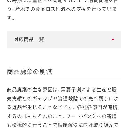
の時期に増量企画を実施することで消費促進を図
り、産地での食品ロス削減への支援を行っていま
す。
対応商品一覧
開始
対象
内容
時期
商品廃棄の削減
2025年
キユーピー
12カ月から
商品廃棄の主な原因は、需要予測による生産と販
7月
マヨネーズ
13カ月に延
売実績とのギャップや流通段階での売れ残りによ
50g、130g、
長、賞味期限
る返品が生じることなどです。各社各部門が連携
200g
を年月表示
キユーピー
するのはもちろんのこと、フードバンクへの寄贈
マヨネーズ
も積極的に行うことで課題解決に向け取り組んで
（瓶）