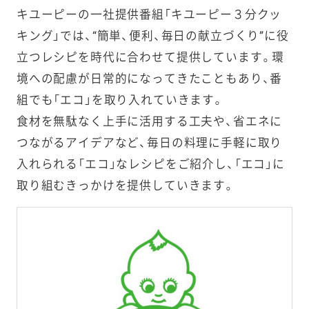
2月
ブ シュレッ
地廃棄（フー
キユーピーの一社提供番組「キユーピー３分クッ
ドレタス増
ドロス）削減
量企画（沖
への支援
キング」では、“簡単、便利、毎日の献立づくり”に役
縄）
立つレシピを時代に合わせて提供しています。環
境への配慮が日常的になってきたこともあり、番
2024年
サラダクラ
最盛期の産
組でも「エコ」を取り入れていきます。
2月
ブ 千切りキ
地廃棄（フー
食材を無駄なく上手に活用する工夫や、省エネに
ャベツ ミッ
ドロス）削減
クスサラダ
への支援
つながるアイデアなど、毎日の料理に手軽に取り
ブロッコリ
入れられる「エコ」なレシピをご紹介し、「エコ」に
ースーパー
取り組むきっかけを提供していきます。
スプラウト
彩りミック
スサラダ増
量企画（東
海・北陸エリ
ア）
2023年
キユーピー
7カ月から1