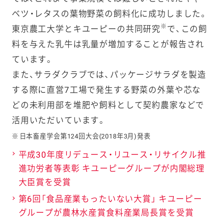
ベツ・レタスの葉物野菜の飼料化に成功しました。
2022年
キユーピー
「年月表示」
※
東京農工大学とキユーピーの共同研究
で、この飼
2月
３分クッキ
に変更
料を与えた乳牛は乳量が増加することが報告され
ング
賞味期間を1
野菜をたべ
2カ月から1
ています。
よう！スープ
3カ月に延長
また、サラダクラブでは、パッケージサラダを製造
の素シリー
する際に直営7工場で発生する野菜の外葉や芯な
ズ
どの未利用部を堆肥や飼料として契約農家などで
活用いただいています。
2022年
ポテトサラ
冷圧フレッ
※
ダなどの惣
シュ製法®
※
日本畜産学会第124回大会(2018年3月)発表
菜
による日持
平成30年度リデュース・リユース・リサイクル推
ち延長
※
食品を低温・
進功労者等表彰 キユーピーグループが内閣総理
高圧処理す
大臣賞を受賞
ることで、よ
第6回「食品産業もったいない大賞」 キユーピー
り素材本来
の食感や色
グループが農林水産賞食料産業局長賞を受賞