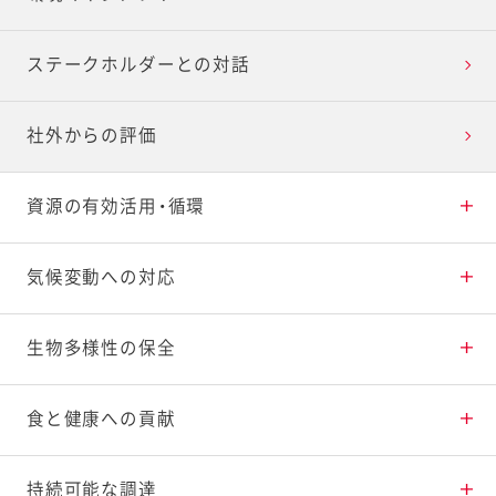
ステークホルダーとの対話
社外からの評価
資源の有効活用・循環
食品ロスの削減・有効活用
気候変動への対応
プラスチックの削減・再利用
CO
生物多様性の保全
排出量の削減
2
水資源の持続的利用
生物多様性の保全活動
食と健康への貢献
健康寿命延伸への貢献
持続可能な調達