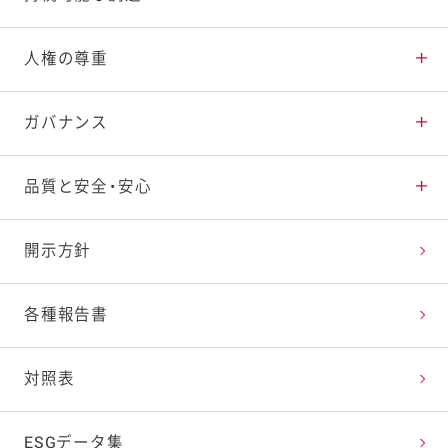
子どもの心と体の健康支援
持続可能な調達の推進
人権の尊重
ユニバーサルデザインへの取り組み
人権尊重への取り組み
ガバナンス
社会貢献活動
多様な人材の活躍
倫理規範
品質と安全・安心
健康経営・労働安全衛生
コーポレート・ガバナンス
品質保証体制
開示方針
リスクマネジメント
商品品質の取り組み
各種報告書
バリューチェーン品質の取り組み
対照表
サプライヤー品質の取り組み
ESGデータ集