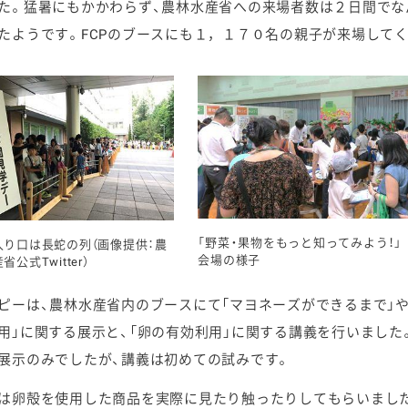
た。猛暑にもかかわらず、農林水産省への来場者数は２日間でな
たようです。FCPのブースにも１，１７０名の親子が来場して
「野菜・果物をもっと知ってみよう！」
入り口は長蛇の列（画像提供：農
会場の様子
省公式Twitter）
ピーは、農林水産省内のブースにて「マヨネーズができるまで」や
用」に関する展示と、「卵の有効利用」に関する講義を行いました
展示のみでしたが、講義は初めての試みです。
は卵殻を使用した商品を実際に見たり触ったりしてもらいまし