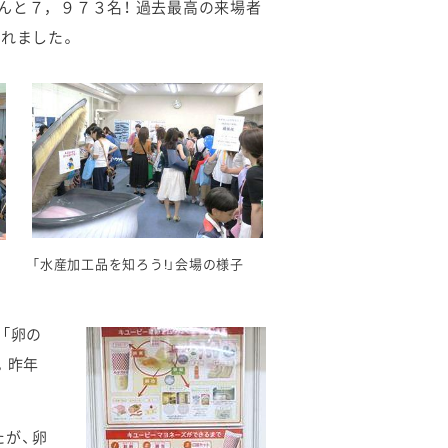
んと７，９７３名！ 過去最高の来場者
くれました。
「水産加工品を知ろう!」会場の様子
「卵の
。昨年
たが、卵