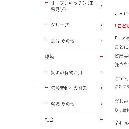
オープンキッチン（工
場見学）
こんに
グループ
「こど
ファイン
「こど
食育 その他
ことに
省庁等
環境
施され
資源の有効活用
※FCP
に対す
気候変動への対応
楽しみ
環境 その他
り、夏
社会
令和元