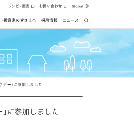
レシピ・商品
お問い合わせ
Global
主・投資家の皆さまへ
採用情報
ニュース
ーズ教室
要
の有効活用・循環
フルーツ ソリューション
食創造研究
ー
健康への貢献
イノベーションストーリー
ナンス
ラス（見学施設）
統合報告書
統合報告書
オフィシャルブログ
報告書
・エンタメ
方針
学デー」に参加しました
ーピーグループ
食生活アカデミー
オフィシャルブログ
ィシャルブログ
ー」に参加しました
・施設用商品