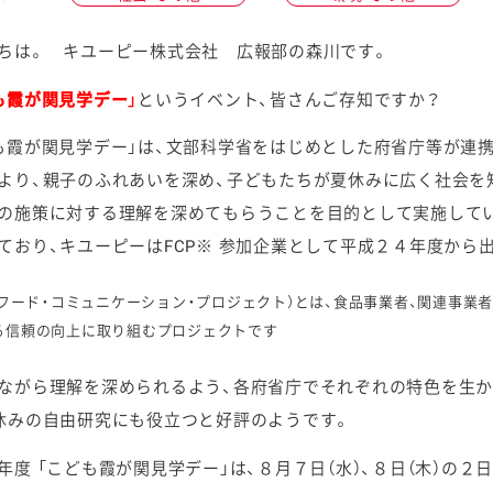
ちは。 キユーピー株式会社 広報部の森川です。
も霞が関見学デー」
というイベント、皆さんご存知ですか？
ケミカル
も霞が関見学デー」は、文部科学省をはじめとした府省庁等が連
より、親子のふれあいを深め、子どもたちが夏休みに広く社会を
の施策に対する理解を深めてもらうことを目的として実施してい
ており、キユーピーはFCP※ 参加企業として平成２４年度から
（フード・コミュニケーション・プロジェクト）とは、食品事業者、関連事業者
る信頼の向上に取り組むプロジェクトです
ながら理解を深められるよう、各府省庁でそれぞれの特色を生
休みの自由研究にも役立つと好評のようです。
年度 「こども霞が関見学デー」は、８月７日（水）、８日（木）の