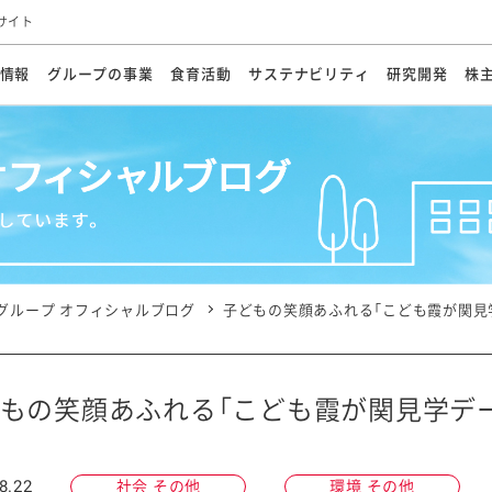
サイト
情報
グループの事業
食育活動
サステナビリティ
研究開発
株
方針
メッセージ
メッセージ
メッセージ
投資家の皆さまへ
基本方針
研究開発ビジョン
業務用
経営情報
食育活動の歩み
サステナビリティマネジメント
キユーピーの約束
海外
研究開発体制
業績・財務
マヨネ
会社概
資源
動への対応
ンケミカル
リューション
ライブラリ
研究開発スタイル
株式情報
生物多様性の保全
学会発表・論文
IRカレンダ
食と
能な調達
よくあるご質問
ディスクロージャーポリシー
人権の尊重
電子公告
ガバ
マにした講演会
オープンキッチン（工場見学）
マヨテ
安全・安心
事項
開示方針
各種
きレシピ
商品情報
体験
ESGデータ集
各種
ける食育活動
食に関する情報提供
グループ オフィシャルブログ
子どもの笑顔あふれる「こども霞が関見
アチブ・加盟団体
社会・環境活動の歴史
キユ
オフ
プ各社の
ナビリティ活動
もの笑顔あふれる「こども霞が関見学デ
談室
業務用商品
病院
8.22
社会 その他
環境 その他