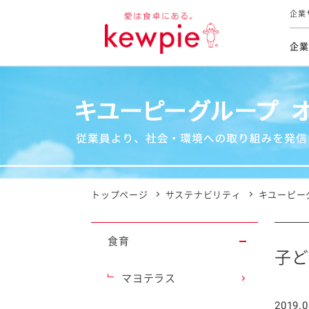
企業
企業
食育活動
トップ
トップ
市販用
本部長
個人
気候変
ファイ
技術ソ
IR
持続可
IR
食をテー
品質と
免責
とってお
対照表
海外にお
トップページ
サステナビリティ
キユーピー
イニシ
グルー
食育
サステ
子ど
マヨテラス
お客様相
2019.0