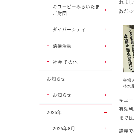
れまし
キユーピーみらいたま
数だっ
ご財団
ダイバーシティ
清掃活動
社会 その他
お知らせ
会場
林水産
お知らせ
キユー
有効利
2026年
までは
2026年8月
講義で