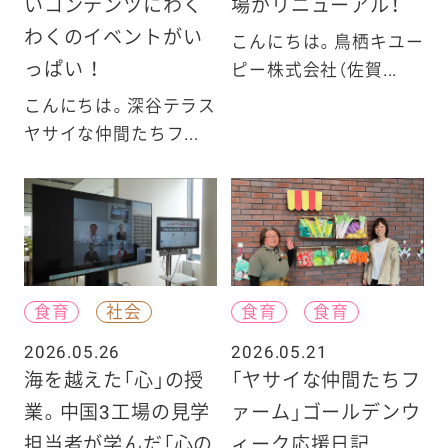
いコンテンツにわく
場がリニューアル！
わくのイベントがい
こんにちは。鳥栖キユー
っぱい ！
ピー株式会社（佐賀...
こんにちは。深谷テラス
ヤサイな仲間たちフ...
食育
社会
食育
食育
2026.05.26
2026.05.21
海を越えた「心」の授
「ヤサイな仲間たちフ
業。中国3工場の見学
ァーム」ゴールデンウ
担当者が学んだ「心の
ィーク応援日記