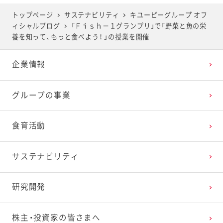
2025年5月
2024年6月
2023年7月
2022年8月
2021年9月
2020年10月
2019年11月
トップページ
サステナビリティ
キユーピーグループ オフ
ィシャルブログ
「Ｆｉｓｈ－１グランプリ」で「野菜と魚の栄
2025年4月
2024年5月
2023年6月
2022年7月
2021年8月
2020年9月
2019年10月
養を知って、もっと食べよう！ 」の授業を開催
企業情報
2025年3月
2024年4月
2023年5月
2022年6月
2021年7月
2020年8月
2019年9月
グループの事業
2025年2月
2024年3月
2023年4月
2022年5月
2021年6月
2020年7月
2019年8月
食育活動
2025年1月
2024年2月
2023年3月
2022年4月
2021年5月
2020年6月
2019年7月
サステナビリティ
2024年1月
2023年2月
2022年3月
2021年4月
2020年5月
2019年6月
研究開発
2023年1月
2022年2月
2021年3月
2020年4月
2019年5月
株主・投資家の皆さまへ