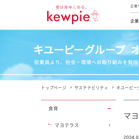
企業
企業
食育活動
トップ
トップ
市販用
本部長
個人
気候変
ファイ
技術ソ
IR
持続可
IR
食をテー
品質と
免責
とってお
対照表
海外にお
トップページ
サステナビリティ
キユーピー
イニシ
グルー
食育
サステ
マヨ
マヨテラス
お客様相
2024.0