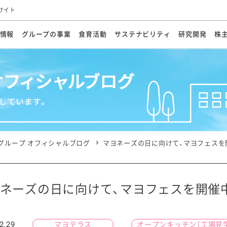
サイト
情報
グループの事業
食育活動
サステナビリティ
研究開発
株
方針
メッセージ
メッセージ
メッセージ
投資家の皆さまへ
基本方針
研究開発ビジョン
業務用
経営情報
食育活動の歩み
サステナビリティマネジメント
キユーピーの約束
海外
研究開発体制
業績・財務
マヨネ
会社概
資源
動への対応
ンケミカル
リューション
ライブラリ
研究開発スタイル
株式情報
生物多様性の保全
学会発表・論文
IRカレンダ
食と
能な調達
よくあるご質問
ディスクロージャーポリシー
人権の尊重
電子公告
ガバ
マにした講演会
オープンキッチン（工場見学）
マヨテ
安全・安心
事項
開示方針
各種
きレシピ
商品情報
体験
ESGデータ集
各種
ける食育活動
食に関する情報提供
グループ オフィシャルブログ
マヨネーズの日に向けて、マヨフェスを
アチブ・加盟団体
社会・環境活動の歴史
キユ
オフ
プ各社の
ナビリティ活動
ネーズの日に向けて、マヨフェスを開催
談室
業務用商品
病院
2.29
マヨテラス
オープンキッチン（工場見