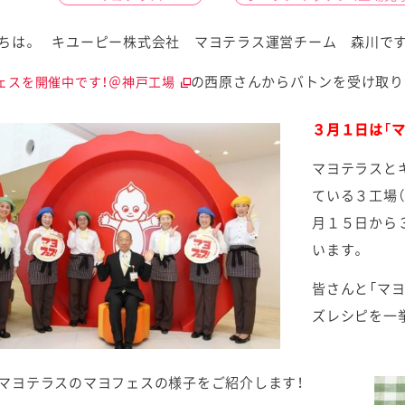
ちは。 キユーピー株式会社 マヨテラス運営チーム 森川で
の西原さんからバトンを受け取り
ェスを開催中です！＠神戸工場
ケミカル
３月１日は「マ
マヨテラスと
ている３工場（
月１５日から
います。
皆さんと「マ
ズレシピを一
マヨテラスのマヨフェスの様子をご紹介します！