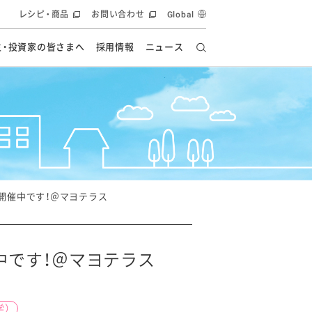
レシピ・商品
お問い合わせ
Global
主・投資家の皆さまへ
採用情報
ニュース
ーズ教室
要
の有効活用・循環
フルーツ ソリューション
食創造研究
ー
健康への貢献
イノベーションストーリー
ナンス
ラス（見学施設）
統合報告書
統合報告書
オフィシャルブログ
報告書
・エンタメ
方針
開催中です！＠マヨテラス
ーピーグループ
食生活アカデミー
オフィシャルブログ
ィシャルブログ
中です！＠マヨテラス
・施設用商品
学）