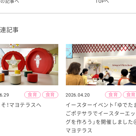
前の記事へ
TOPへ
連記事
食育
食育
食育
食育
6.29
2026.04.20
こそ！マヨテラスへ
イースターイベント「ゆでた
ごポテサラでイースターエッ
グを作ろう」を開催しました
マヨテラス