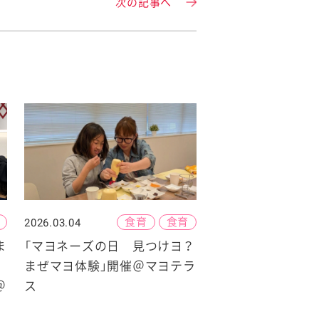
次の記事へ
食育
食育
2026.03.04
ま
「マヨネーズの日 見つけヨ？
まぜマヨ体験」開催＠マヨテラ
＠
ス