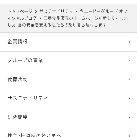
2025年5月
2024年6月
2023年7月
2022年8月
2021年9月
2020年10月
2019年11月
トップページ
サステナビリティ
キユーピーグループ オフ
ィシャルブログ
三英食品販売のホームページが新しくなりま
2025年4月
2024年5月
2023年6月
2022年7月
2021年8月
2020年9月
2019年10月
した！食の安全を支える私たちの想いをお届けします
企業情報
2025年3月
2024年4月
2023年5月
2022年6月
2021年7月
2020年8月
2019年9月
グループの事業
2025年2月
2024年3月
2023年4月
2022年5月
2021年6月
2020年7月
2019年8月
食育活動
2025年1月
2024年2月
2023年3月
2022年4月
2021年5月
2020年6月
2019年7月
サステナビリティ
2024年1月
2023年2月
2022年3月
2021年4月
2020年5月
2019年6月
研究開発
2023年1月
2022年2月
2021年3月
2020年4月
2019年5月
株主・投資家の皆さまへ